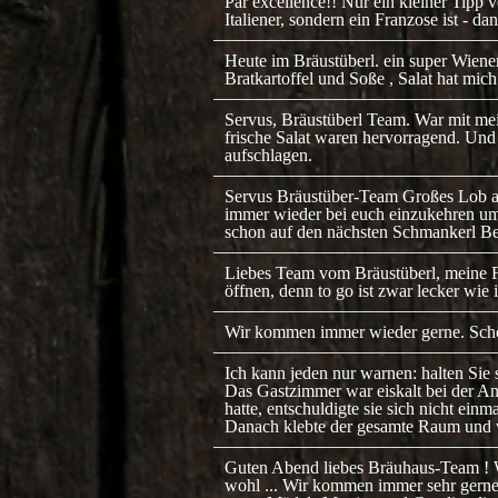
Par excellence!! Nur ein kleiner Tipp 
Italiener, sondern ein Franzose ist - d
Heute im Bräustüberl. ein super Wiener
Bratkartoffel und Soße , Salat hat mi
Servus, Bräustüberl Team. War mit me
frische Salat waren hervorragend. Und 
aufschlagen.
Servus Bräustüber-Team Großes Lob an
immer wieder bei euch einzukehren um 
schon auf den nächsten Schmankerl Be
Liebes Team vom Bräustüberl, meine Fr
öffnen, denn to go ist zwar lecker wie
Wir kommen immer wieder gerne. Schöne
Ich kann jeden nur warnen: halten Sie s
Das Gastzimmer war eiskalt bei der An
hatte, entschuldigte sie sich nicht ei
Danach klebte der gesamte Raum und 
Guten Abend liebes Bräuhaus-Team ! Wi
wohl ... Wir kommen immer sehr gerne 