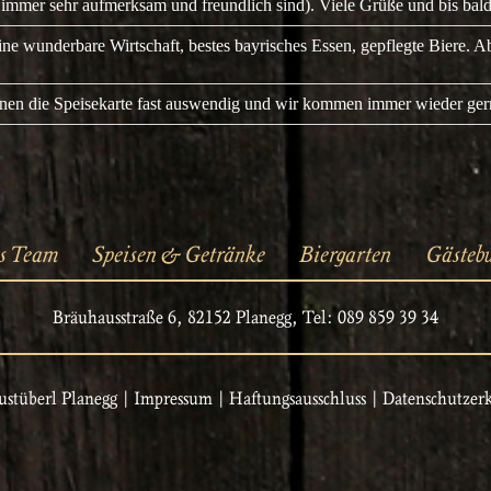
 immer sehr aufmerksam und freundlich sind). Viele Grüße und bis bald
ine wunderbare Wirtschaft, bestes bayrisches Essen, gepflegte Biere. Ab
en die Speisekarte fast auswendig und wir kommen immer wieder ger
s Team
Speisen & Getränke
Biergarten
Gästeb
Bräuhausstraße 6, 82152 Planegg, Tel: 089 859 39 34
stüberl Planegg |
Impressum
|
Haftungsausschluss
|
Datenschutzer