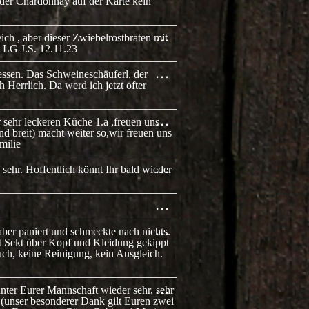
METABOX
s der Chardonnay auf der Karte kein
EIN-/AUSBLENDEN.
DIESE
...
ch , aber dieser Zwiebelrostbraten mit
METABOX
 LG J.S. 12.11.23
EIN-/AUSBLENDEN.
DIESE
...
essen. Das Schweineschäuferl, der
METABOX
 Herrlich. Da werd ich jetzt öfter
EIN-/AUSBLENDEN.
DIESE
...
sehr leckeren Küche 1.a ,freuen uns
METABOX
 breit) macht weiter so,wir freuen uns
EIN-/AUSBLENDEN.
milie
DIESE
...
sehr. Hoffentlich könnt Ihr bald wieder
METABOX
EIN-/AUSBLENDEN.
DIESE
...
METABOX
EIN-/AUSBLENDEN.
DIESE
...
 aber paniert und schmeckte nach nichts.
METABOX
tt Sekt über Kopf und Kleidung gekippt
EIN-/AUSBLENDEN.
Tuch, keine Reinigung, kein Ausgleich.
DIESE
...
nter Eurer Mannschaft wieder sehr, sehr
METABOX
 (unser besonderer Dank gilt Euren zwei