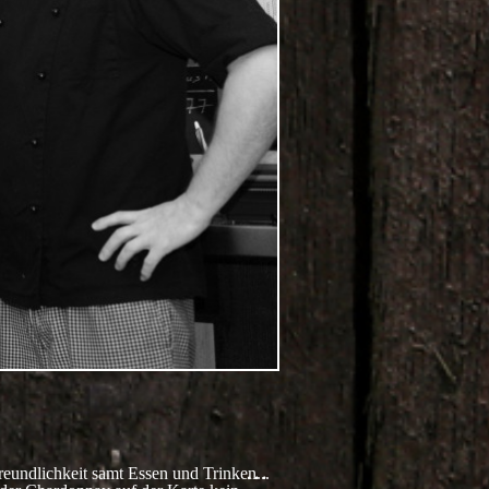
DIESE
...
eundlichkeit samt Essen und Trinken...