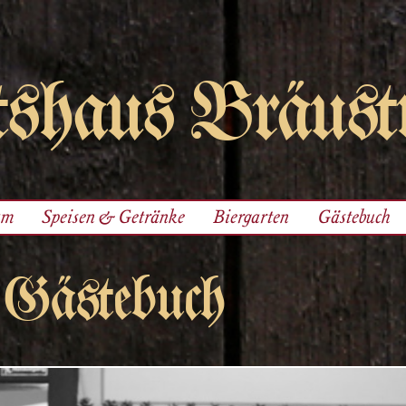
shaus Bräust
am
Speisen & Getränke
Biergarten
Gästebuch
Gästebuch