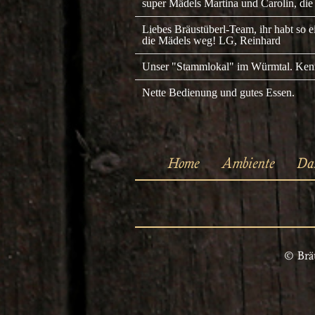
super Mädels Martina und Carolin, die
Liebes Bräustüberl-Team, ihr habt so e
die Mädels weg! LG, Reinhard
Unser "Stammlokal" im Würmtal. Kenn
Nette Bedienung und gutes Essen.
Home
Ambiente
Da
© Bräu