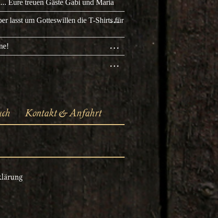
EIN-/AUSBLENDEN.
... Eure treuen Gäste Gabi und Maria
DIESE
...
er lasst um Gotteswillen die T-Shirts für
METABOX
EIN-/AUSBLENDEN.
DIESE
...
ne!
METABOX
EIN-/AUSBLENDEN.
DIESE
...
METABOX
EIN-/AUSBLENDEN.
uch
Kontakt & Anfahrt
klärung