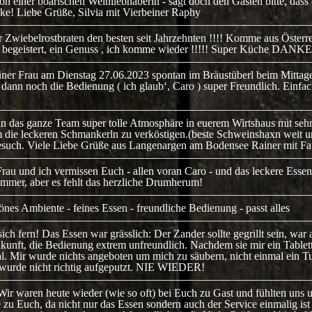
von einer boarischen Weinliebhaberin - sagt doch den Gästen bitte, das
anke! Liebe Grüße, Silvia mit Vierbeiner Raphy
 Zwiebelrostbraten den besten seit Jahrzehnten !!!! Komme aus Österrei
ch begeistert, ein Genuss , ich komme wieder !!!!! Super Küche DANKE
iner Frau am Dienstag 27.06.2023 spontan im Bräustüberl beim Mittag
dann noch die Bedienung ( ich glaub‘, Caro ) super Freundlich. Einfach
 das ganze Team super tolle Atmosphäre in euerem Wirtshaus mit sehr 
die leckeren Schmankerln zu verköstigen.(beste Schweinshaxn weit und
such. Viele Liebe Grüße aus Langenargen am Bodensee Rainer mit Fa
au und ich vermissen Euch - allen voran Caro - und das leckere Essen 
 immer, aber es fehlt das herzliche Drumherum!
s Ambiente - feines Essen - freundliche Bedienung - passt alles
ich fern! Das Essen war grässlich: Der Zander sollte gegrillt sein, war
kunft, die Bedienung extrem unfreundlich. Nachdem sie mir ein Table
nmal. Mir wurde nichts angeboten um mich zu säubern, nicht einmal ein 
wurde nicht richtig aufgeputzt. NIE WIEDER!
r waren heute wieder (wie so oft) bei Euch zu Gast und fühlten uns u
zu Euch, da nicht nur das Essen sondern auch der Service einmalig ist