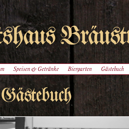
shaus Bräust
am
Speisen & Getränke
Biergarten
Gästebuch
Gästebuch