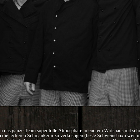
 das ganze Team super tolle Atmosphäre in euerem Wirtshaus mit sehr 
die leckeren Schmankerln zu verköstigen.(beste Schweinshaxn weit und